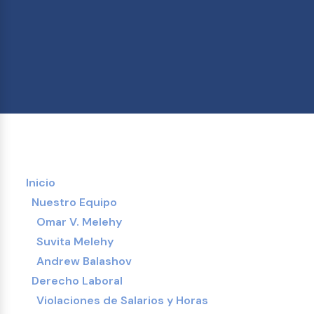
Inicio
Nuestro Equipo
Omar V. Melehy
Suvita Melehy
Andrew Balashov
Derecho Laboral
Violaciones de Salarios y Horas