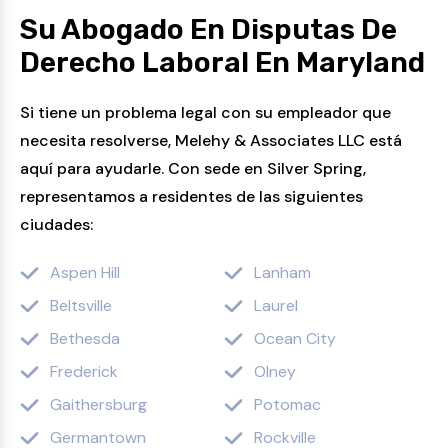
Su Abogado En Disputas De
Derecho Laboral En Maryland
Si tiene un problema legal con su empleador que
necesita resolverse, Melehy & Associates LLC está
aquí para ayudarle. Con sede en Silver Spring,
representamos a residentes de las siguientes
ciudades:
Aspen Hill
Lanham
Beltsville
Laurel
Bethesda
Ocean City
Frederick
Olney
Gaithersburg
Potomac
Germantown
Rockville