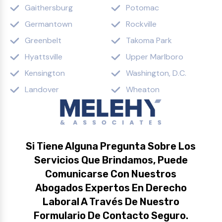
Gaithersburg
Potomac
Germantown
Rockville
Greenbelt
Takoma Park
Hyattsville
Upper Marlboro
Kensington
Washington, D.C.
Landover
Wheaton
Si Tiene Alguna Pregunta Sobre Los
Servicios Que Brindamos, Puede
Comunicarse Con Nuestros
Abogados Expertos En Derecho
Laboral A Través De Nuestro
Formulario De Contacto Seguro.